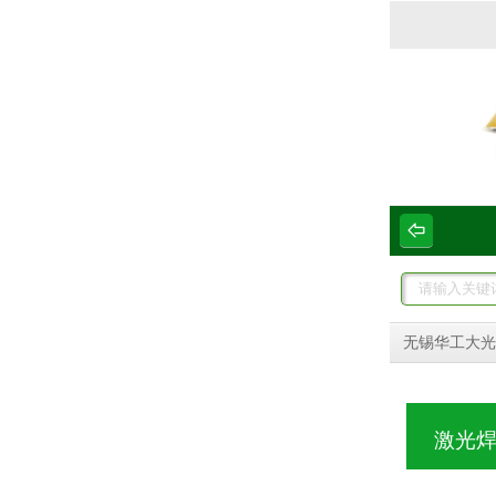
无锡华工大光
激光