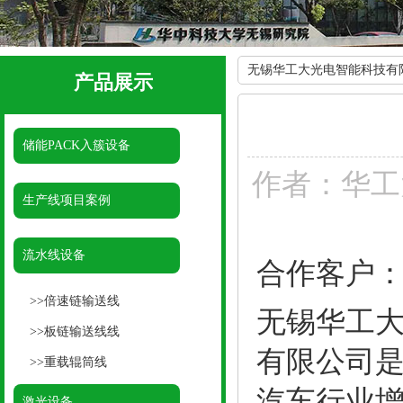
无锡华工大光电智能科技有
产品展示
储能PACK入簇设备
作者：
华工
生产线项目案例
流水线设备
合作客户
>>
倍速链输送线
无锡华工
>>
板链输送线线
有限公司
>>
重载辊筒线
汽车行业
激光设备