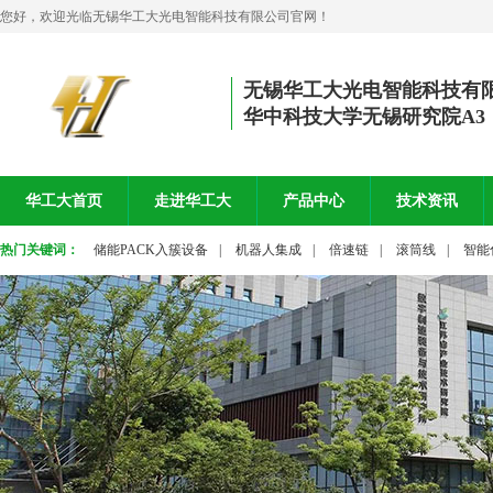
您好，欢迎光临无锡华工大光电智能科技有限公司官网！
无锡华工大光电智能科技有
华中科技大学无锡研究院A3
华工大首页
走进华工大
产品中心
技术资讯
热门关键词：
储能PACK入簇设备
|
机器人集成
|
倍速链
|
滚筒线
|
智能